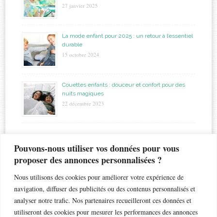
27 janvier 2025
La mode enfant pour 2025 : un retour à l’essentiel
durable
15 octobre 2024
Couettes enfants : douceur et confort pour des
nuits magiques
22 décembre 2023
étiquettes
Pouvons-nous utiliser vos données pour vous
proposer des annonces personnalisées ?
allaitement
biberon
astuces
bapteme
accouchement
beauté
bébé
Nous utilisons des cookies pour améliorer votre expérience de
chaleur
bronchiolite
cadeau
chambre
chocolat
navigation, diffuser des publicités ou des contenus personnalisés et
enfant
crèche
analyser notre trafic. Nos partenaires recueilleront ces données et
enfants
coiffure
dents de lait
droits
esthétique
utiliseront des cookies pour mesurer les performances des annonces
jouet
gateau
grossesse