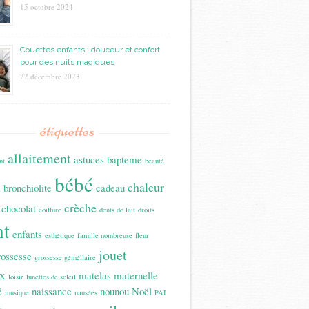
15 octobre 2024
Couettes enfants : douceur et confort
pour des nuits magiques
22 décembre 2023
étiquettes
allaitement
astuces
bapteme
nt
beauté
bébé
n
chaleur
bronchiolite
cadeau
crèche
chocolat
coiffure
dents de lait
droits
nt
enfants
esthétique
famille nombreuse
fleur
jouet
rossesse
grossesse géméllaire
x
matelas
maternelle
loisir
lunettes de soleil
é
naissance
nounou
Noël
musique
nausées
PAI