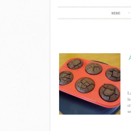
BÉBÉ
La
la
cr
so