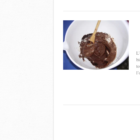
L’
bi
to
l’