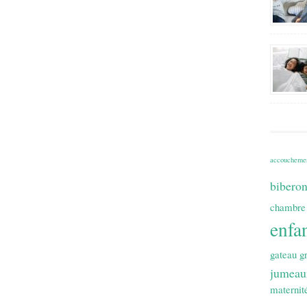
accoucheme
bibero
chambre
enfa
gateau
g
jumeau
maternit