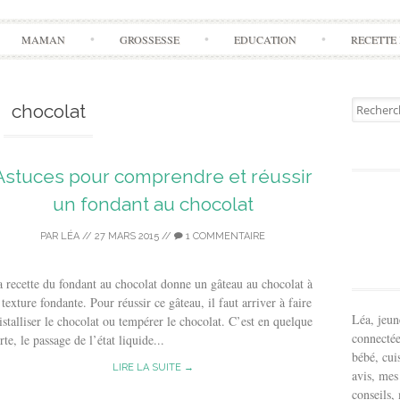
Aller
MAMAN
GROSSESSE
EDUCATION
RECETTE 
à
l'article
Recherch
chocolat
pour:
Astuces pour comprendre et réussir
un fondant au chocolat
PAR
LÉA
//
27 MARS 2015
//
1 COMMENTAIRE
 recette du fondant au chocolat donne un gâteau au chocolat à
 texture fondante. Pour réussir ce gâteau, il faut arriver à faire
Léa, jeu
istalliser le chocolat ou tempérer le chocolat. C’est en quelque
connectée
rte, le passage de l’état liquide...
bébé, cui
LIRE LA SUITE →
avis, mes
conseils,