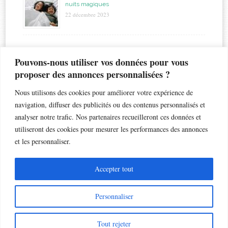
nuits magiques
22 décembre 2023
étiquettes
Pouvons-nous utiliser vos données pour vous
proposer des annonces personnalisées ?
allaitement
biberon
astuces
bapteme
accouchement
beauté
bébé
Nous utilisons des cookies pour améliorer votre expérience de
chaleur
bronchiolite
cadeau
chambre
chocolat
navigation, diffuser des publicités ou des contenus personnalisés et
enfant
crèche
analyser notre trafic. Nos partenaires recueilleront ces données et
enfants
coiffure
dents de lait
droits
esthétique
utiliseront des cookies pour mesurer les performances des annonces
jouet
gateau
grossesse
famille nombreuse
fleur
grossesse géméllaire
et les personnaliser.
jumeaux
matelas
maternelle
maternité
loisir
lunettes de soleil
naissance
nounou
Noël
petite enfance
musique
nausées
PAI
santé
Accepter tout
sommeil
soin
école
voyage
son
toux
Personnaliser
Tout rejeter