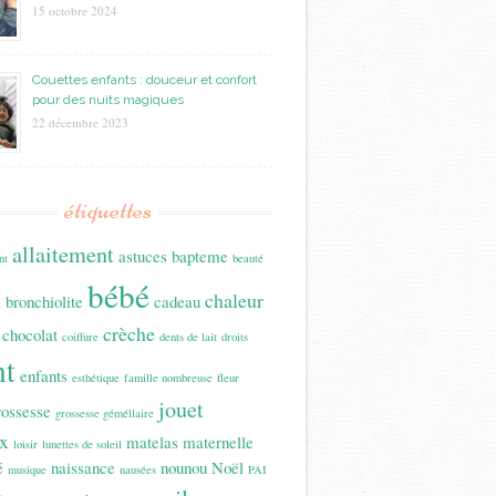
15 octobre 2024
Couettes enfants : douceur et confort
pour des nuits magiques
22 décembre 2023
étiquettes
allaitement
astuces
bapteme
nt
beauté
bébé
n
chaleur
bronchiolite
cadeau
crèche
chocolat
coiffure
dents de lait
droits
nt
enfants
esthétique
famille nombreuse
fleur
jouet
rossesse
grossesse géméllaire
x
matelas
maternelle
loisir
lunettes de soleil
é
naissance
nounou
Noël
musique
nausées
PAI