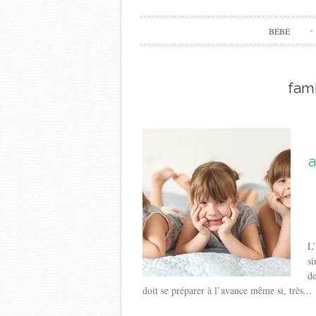
BÉBÉ
fam
a
L’
si
de
doit se préparer à l’avance même si, très...