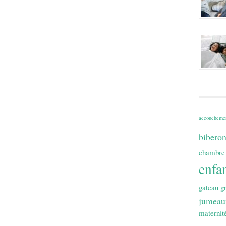
accoucheme
bibero
chambre
enfa
gateau
g
jumeau
maternit