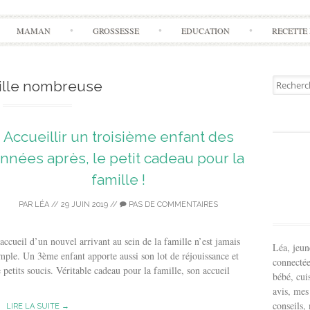
Aller
MAMAN
GROSSESSE
EDUCATION
RECETTE 
à
l'article
Recherch
ille nombreuse
pour:
Accueillir un troisième enfant des
nnées après, le petit cadeau pour la
famille !
PAR
LÉA
//
29 JUIN 2019
//
PAS DE COMMENTAIRES
accueil d’un nouvel arrivant au sein de la famille n’est jamais
Léa, jeu
mple. Un 3ème enfant apporte aussi son lot de réjouissance et
connectée
 petits soucis. Véritable cadeau pour la famille, son accueil
bébé, cui
avis, mes
conseils,
LIRE LA SUITE →