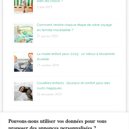
bien les choisir ?
2 juin 2025
Comment rendre chaque étape de votre voyage
en famille inoubliable ?
27 janvier 2025
La mode enfant pour 2025 : un retour à l’essentiel
durable
15 octobre 2024
Couettes enfants : douceur et confort pour des
nuits magiques
22 décembre 2023
étiquettes
Pouvons-nous utiliser vos données pour vous
proposer des annonces personnalisées ?
allaitement
biberon
astuces
bapteme