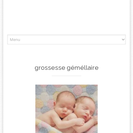
Aller
à
l'article
grossesse géméllaire