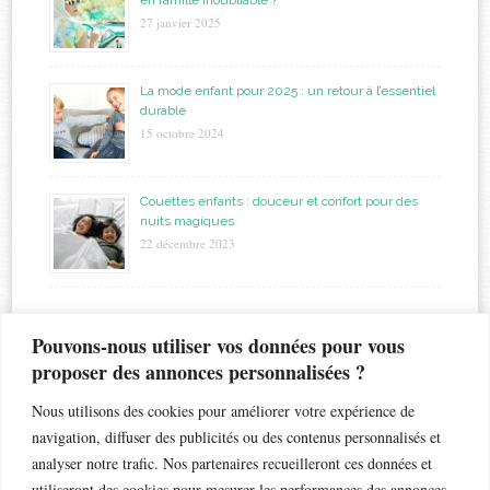
27 janvier 2025
La mode enfant pour 2025 : un retour à l’essentiel
durable
15 octobre 2024
Couettes enfants : douceur et confort pour des
nuits magiques
22 décembre 2023
étiquettes
Pouvons-nous utiliser vos données pour vous
proposer des annonces personnalisées ?
allaitement
biberon
astuces
bapteme
accouchement
beauté
bébé
Nous utilisons des cookies pour améliorer votre expérience de
chaleur
bronchiolite
cadeau
chambre
chocolat
navigation, diffuser des publicités ou des contenus personnalisés et
enfant
crèche
analyser notre trafic. Nos partenaires recueilleront ces données et
enfants
coiffure
dents de lait
droits
esthétique
utiliseront des cookies pour mesurer les performances des annonces