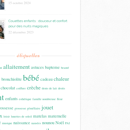
15 octobre 2024
Couettes enfants : douceur et confort
pour des nuits magiques
22 décembre 2023
étiquettes
allaitement
astuces
bapteme
nt
beauté
bébé
n
chaleur
bronchiolite
cadeau
crèche
chocolat
coiffure
dents de lait
droits
nt
enfants
esthétique
famille nombreuse
fleur
jouet
rossesse
grossesse géméllaire
x
matelas
maternelle
loisir
lunettes de soleil
é
naissance
nounou
Noël
musique
nausées
PAI