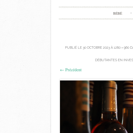
BÉBÉ
PUBLIÉ LE
30 OCTOBRE 2023
À
1280 × 960
D
DÉBUTANTES EN INVES
←
Précédent