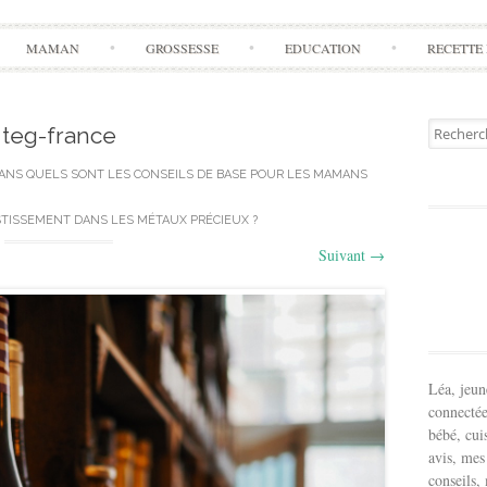
Aller
MAMAN
GROSSESSE
EDUCATION
RECETTE 
à
l'article
Recherch
teg-france
pour:
ANS
QUELS SONT LES CONSEILS DE BASE POUR LES MAMANS
TISSEMENT DANS LES MÉTAUX PRÉCIEUX ?
Suivant
→
Léa, jeu
connectée
bébé, cui
avis, mes
conseils,