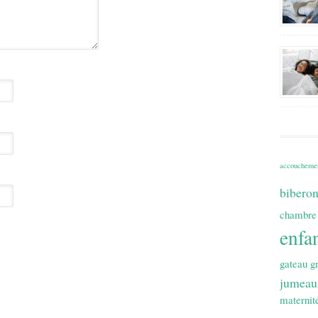
accoucheme
bibero
chambre
enfa
gateau
g
jumeau
maternit