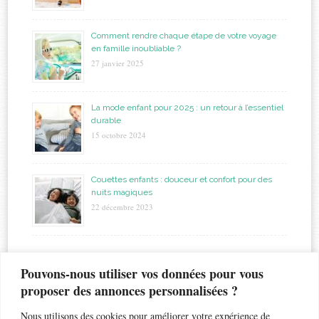
Comment rendre chaque étape de votre voyage
en famille inoubliable ?
27 janvier 2025
La mode enfant pour 2025 : un retour à l’essentiel
durable
15 octobre 2024
Couettes enfants : douceur et confort pour des
nuits magiques
22 décembre 2023
étiquettes
Pouvons-nous utiliser vos données pour vous
proposer des annonces personnalisées ?
allaitement
biberon
astuces
bapteme
accouchement
beauté
bébé
Nous utilisons des cookies pour améliorer votre expérience de