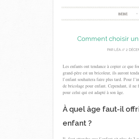
BÉBÉ
Comment choisir un 
PAR
LÉA
//
2 DÉCE
Les enfants ont tendance à copier ce que fon
grand-père est un bricoleur, ils auront ten
l’enfant souhaitera faire plus tard. Pour l’in
de bricolage pour enfant. Cependant, il ne f
pour celui qui est adapté à son âge.
À quel âge faut-il off
enfant ?
Il faut attendre que l’enfant ait plus de 3 a