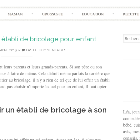
Aller
MAMAN
GROSSESSE
EDUCATION
RECETTE 
à
l'article
Recherch
établi de bricolage pour enfant
pour:
MBRE 2019
//
PAS DE COMMENTAIRES
t leurs parents et leurs grands-parents. Si son père ou son
dance à faire de même. Cela définit même parfois la carrière que
itier au bricolage, il n’y a rien de tel que de lui offrir un établi
aut pas choisir n’importe lequel pour un enfant, il faut opter
rir un établi de bricolage à son
Léa, jeu
connectée
bébé, cui
avis, mes
conseils,
ns pour lui offrir un tel cadeau. Avant cet âge, il n’est pas