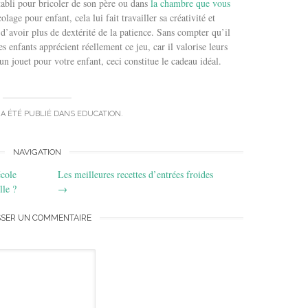
tabli pour bricoler de son père ou dans
la chambre que vous
olage pour enfant, cela lui fait travailler sa créativité et
d’avoir plus de dextérité de la patience. Sans compter qu’il
es enfants apprécient réellement ce jeu, car il valorise leurs
un jouet pour votre enfant, ceci constitue le cadeau idéal.
 A ÉTÉ PUBLIÉ DANS
EDUCATION
.
NAVIGATION
école
Les meilleures recettes d’entrées froides
lle ?
→
SSER UN COMMENTAIRE