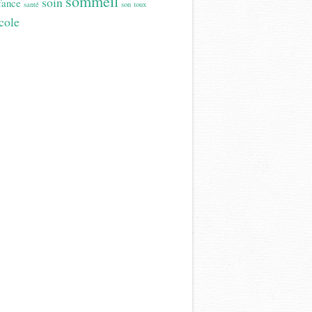
sommeil
soin
fance
santé
son
toux
cole