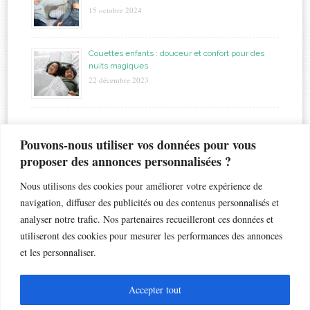
15 octobre 2024
Couettes enfants : douceur et confort pour des
nuits magiques
22 décembre 2023
étiquettes
Pouvons-nous utiliser vos données pour vous
proposer des annonces personnalisées ?
allaitement
biberon
astuces
bapteme
accouchement
beauté
bébé
Nous utilisons des cookies pour améliorer votre expérience de
chaleur
bronchiolite
cadeau
chambre
chocolat
navigation, diffuser des publicités ou des contenus personnalisés et
enfant
crèche
analyser notre trafic. Nos partenaires recueilleront ces données et
enfants
coiffure
dents de lait
droits
esthétique
utiliseront des cookies pour mesurer les performances des annonces
jouet
gateau
grossesse
famille nombreuse
fleur
grossesse géméllaire
et les personnaliser.
jumeaux
matelas
maternelle
maternité
loisir
lunettes de soleil
naissance
nounou
Noël
petite enfance
musique
nausées
PAI
santé
Accepter tout
sommeil
soin
école
voyage
son
toux