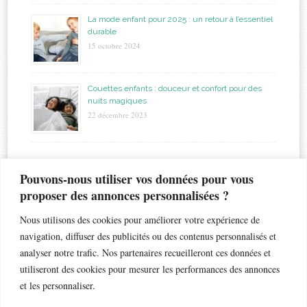
La mode enfant pour 2025 : un retour à l’essentiel
durable
15 octobre 2024
Couettes enfants : douceur et confort pour des
nuits magiques
22 décembre 2023
étiquettes
Pouvons-nous utiliser vos données pour vous
proposer des annonces personnalisées ?
allaitement
biberon
astuces
bapteme
accouchement
beauté
bébé
Nous utilisons des cookies pour améliorer votre expérience de
chaleur
bronchiolite
cadeau
chambre
chocolat
navigation, diffuser des publicités ou des contenus personnalisés et
enfant
crèche
analyser notre trafic. Nos partenaires recueilleront ces données et
enfants
coiffure
dents de lait
droits
esthétique
utiliseront des cookies pour mesurer les performances des annonces
jouet
gateau
grossesse
famille nombreuse
fleur
grossesse géméllaire
et les personnaliser.
jumeaux
matelas
maternelle
maternité
loisir
lunettes de soleil