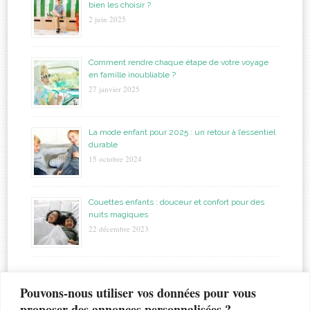
bien les choisir ?
2 juin 2025
Comment rendre chaque étape de votre voyage
en famille inoubliable ?
27 janvier 2025
La mode enfant pour 2025 : un retour à l’essentiel
durable
15 octobre 2024
Couettes enfants : douceur et confort pour des
nuits magiques
22 décembre 2023
étiquettes
Pouvons-nous utiliser vos données pour vous
proposer des annonces personnalisées ?