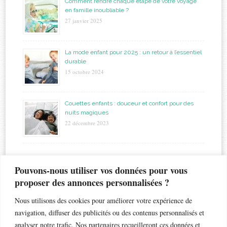
Comment rendre chaque étape de votre voyage
en famille inoubliable ?
27 janvier 2025
La mode enfant pour 2025 : un retour à l’essentiel
durable
15 octobre 2024
Couettes enfants : douceur et confort pour des
nuits magiques
22 décembre 2023
étiquettes
Pouvons-nous utiliser vos données pour vous
proposer des annonces personnalisées ?
allaitement
biberon
astuces
bapteme
accouchement
beauté
bébé
Nous utilisons des cookies pour améliorer votre expérience de
chaleur
bronchiolite
cadeau
chambre
chocolat
navigation, diffuser des publicités ou des contenus personnalisés et
enfant
crèche
analyser notre trafic. Nos partenaires recueilleront ces données et
enfants
coiffure
dents de lait
droits
esthétique