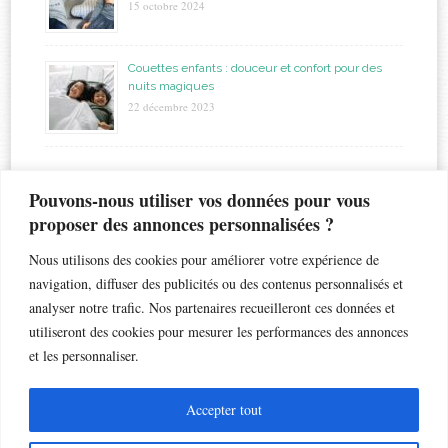
15 octobre 2024
Couettes enfants : douceur et confort pour des
nuits magiques
22 décembre 2023
étiquettes
Pouvons-nous utiliser vos données pour vous
proposer des annonces personnalisées ?
allaitement
biberon
astuces
bapteme
accouchement
beauté
bébé
Nous utilisons des cookies pour améliorer votre expérience de
chaleur
bronchiolite
cadeau
chambre
chocolat
navigation, diffuser des publicités ou des contenus personnalisés et
enfant
crèche
analyser notre trafic. Nos partenaires recueilleront ces données et
enfants
coiffure
dents de lait
droits
esthétique
utiliseront des cookies pour mesurer les performances des annonces
jouet
gateau
grossesse
famille nombreuse
fleur
grossesse géméllaire
et les personnaliser.
jumeaux
matelas
maternelle
maternité
loisir
lunettes de soleil
naissance
nounou
Noël
petite enfance
musique
nausées
PAI
santé
Accepter tout
sommeil
soin
école
voyage
son
toux