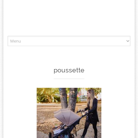
Aller
à
l'article
poussette