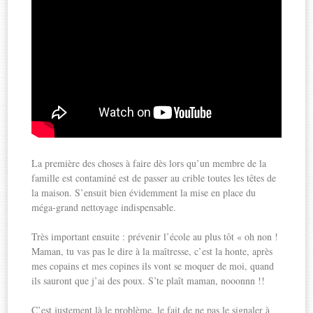
La première des choses à faire dès lors qu’un membre de la
famille est contaminé est de passer au crible toutes les têtes de
la maison. S’ensuit bien évidemment la mise en place du
méga-grand nettoyage indispensable.
Très important ensuite : prévenir l’école au plus tôt « oh non !
Maman, tu vas pas le dire à la maîtresse, c’est la honte, après
mes copains et mes copines ils vont se moquer de moi, quand
ils sauront que j’ai des poux. S’te plaît maman, nooonnn !!
C’est justement là le problème, le fait de ne pas le signaler à