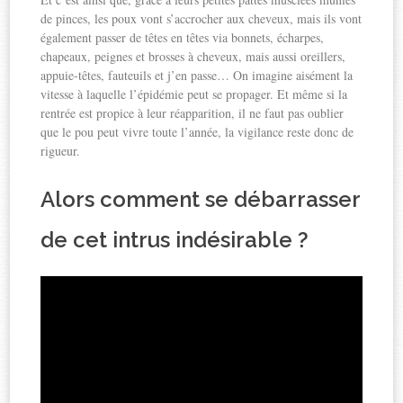
de pinces, les poux vont s’accrocher aux cheveux, mais ils vont
également passer de têtes en têtes via bonnets, écharpes,
chapeaux, peignes et brosses à cheveux, mais aussi oreillers,
appuie-têtes, fauteuils et j’en passe… On imagine aisément la
vitesse à laquelle l’épidémie peut se propager. Et même si la
rentrée est propice à leur réapparition, il ne faut pas oublier
que le pou peut vivre toute l’année, la vigilance reste donc de
rigueur.
Alors comment se débarrasser
de cet intrus indésirable ?