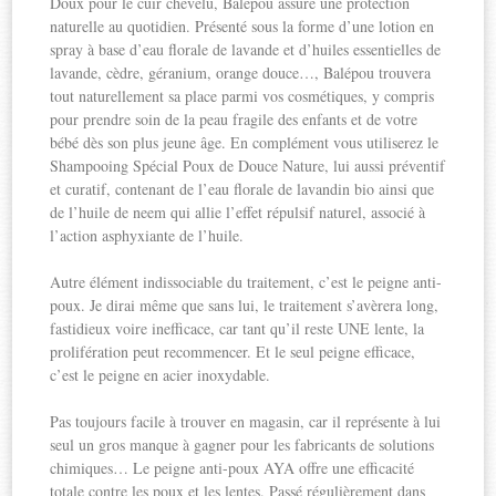
Doux pour le cuir chevelu, Balépou assure une protection
naturelle au quotidien. Présenté sous la forme d’une lotion en
spray à base d’eau florale de lavande et d’huiles essentielles de
lavande, cèdre, géranium, orange douce…, Balépou trouvera
tout naturellement sa place parmi vos cosmétiques, y compris
pour prendre soin de la peau fragile des enfants et de votre
bébé dès son plus jeune âge. En complément vous utiliserez le
Shampooing Spécial Poux de Douce Nature, lui aussi préventif
et curatif, contenant de l’eau florale de lavandin bio ainsi que
de l’huile de neem qui allie l’effet répulsif naturel, associé à
l’action asphyxiante de l’huile.
Autre élément indissociable du traitement, c’est le peigne anti-
poux. Je dirai même que sans lui, le traitement s’avèrera long,
fastidieux voire inefficace, car tant qu’il reste UNE lente, la
prolifération peut recommencer. Et le seul peigne efficace,
c’est le peigne en acier inoxydable.
Pas toujours facile à trouver en magasin, car il représente à lui
seul un gros manque à gagner pour les fabricants de solutions
chimiques… Le peigne anti-poux AYA offre une efficacité
totale contre les poux et les lentes. Passé régulièrement dans