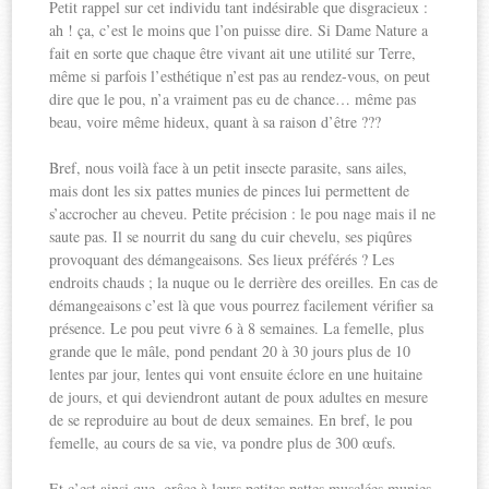
Petit rappel sur cet individu tant indésirable que disgracieux :
ah ! ça, c’est le moins que l’on puisse dire. Si Dame Nature a
fait en sorte que chaque être vivant ait une utilité sur Terre,
même si parfois l’esthétique n’est pas au rendez-vous, on peut
dire que le pou, n’a vraiment pas eu de chance… même pas
beau, voire même hideux, quant à sa raison d’être ???
Bref, nous voilà face à un petit insecte parasite, sans ailes,
mais dont les six pattes munies de pinces lui permettent de
s’accrocher au cheveu. Petite précision : le pou nage mais il ne
saute pas. Il se nourrit du sang du cuir chevelu, ses piqûres
provoquant des démangeaisons. Ses lieux préférés ? Les
endroits chauds ; la nuque ou le derrière des oreilles. En cas de
démangeaisons c’est là que vous pourrez facilement vérifier sa
présence. Le pou peut vivre 6 à 8 semaines. La femelle, plus
grande que le mâle, pond pendant 20 à 30 jours plus de 10
lentes par jour, lentes qui vont ensuite éclore en une huitaine
de jours, et qui deviendront autant de poux adultes en mesure
de se reproduire au bout de deux semaines. En bref, le pou
femelle, au cours de sa vie, va pondre plus de 300 œufs.
Et c’est ainsi que, grâce à leurs petites pattes musclées munies