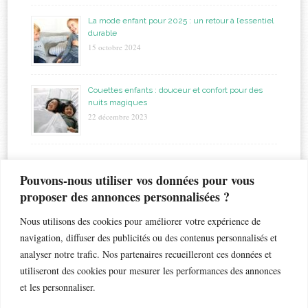
La mode enfant pour 2025 : un retour à l’essentiel
durable
15 octobre 2024
Couettes enfants : douceur et confort pour des
nuits magiques
22 décembre 2023
étiquettes
Pouvons-nous utiliser vos données pour vous
proposer des annonces personnalisées ?
allaitement
biberon
astuces
bapteme
accouchement
beauté
bébé
Nous utilisons des cookies pour améliorer votre expérience de
chaleur
bronchiolite
cadeau
chambre
chocolat
navigation, diffuser des publicités ou des contenus personnalisés et
enfant
crèche
analyser notre trafic. Nos partenaires recueilleront ces données et
enfants
coiffure
dents de lait
droits
esthétique
utiliseront des cookies pour mesurer les performances des annonces
jouet
gateau
grossesse
famille nombreuse
fleur
grossesse géméllaire
et les personnaliser.
jumeaux
matelas
maternelle
maternité
loisir
lunettes de soleil