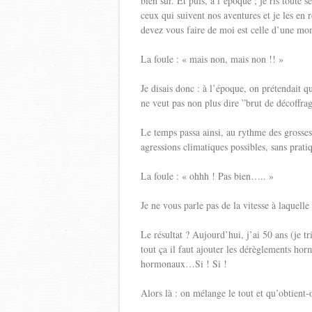
bien sûr. Et puis, à l’époque ; je ris toute
ceux qui suivent nos aventures et je les en 
devez vous faire de moi est celle d’une mom
La foule : « mais non, mais non !! »
Je disais donc : à l’époque, on prétendait q
ne veut pas non plus dire ”brut de décoffra
Le temps passa ainsi, au rythme des grossess
agressions climatiques possibles, sans prat
La foule : « ohhh ! Pas bien….. »
Je ne vous parle pas de la vitesse à laquell
Le résultat ? Aujourd’hui, j’ai 50 ans (je tr
tout ça il faut ajouter les dérèglements ho
hormonaux…Si ! Si !
Alors là : on mélange le tout et qu’obtient-