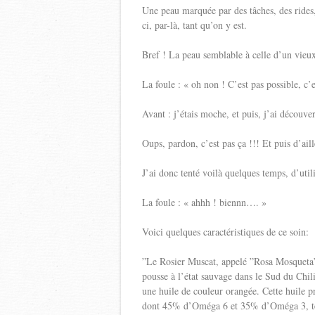
Une peau marquée par des tâches, des rides,
ci, par-là, tant qu’on y est.
Bref ! La peau semblable à celle d’un vieu
La foule : « oh non ! C’est pas possible, c’
Avant : j’étais moche, et puis, j’ai découve
Oups, pardon, c’est pas ça !!! Et puis d’ail
J’ai donc tenté voilà quelques temps, d’util
La foule : « ahhh ! biennn…. »
Voici quelques caractéristiques de ce soin:
”Le Rosier Muscat, appelé ”Rosa Mosqueta” p
pousse à l’état sauvage dans le Sud du Chili
une huile de couleur orangée. Cette huile p
dont 45% d’Oméga 6 et 35% d’Oméga 3, ten