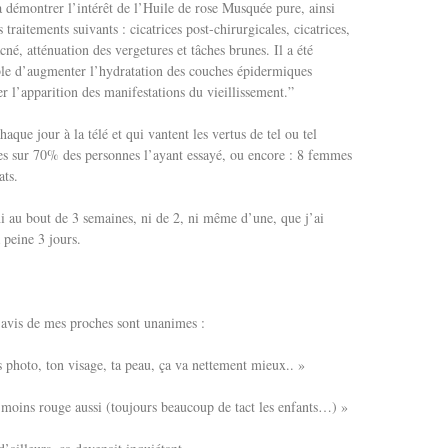
 démontrer l’intérêt de l’Huile de rose Musquée pure, ainsi
traitements suivants : cicatrices post-chirurgicales, cicatrices,
acné, atténuation des vergetures et tâches brunes. Il a été
able d’augmenter l’hydratation des couches épidermiques
er l’apparition des manifestations du vieillissement.”
aque jour à la télé et qui vantent les vertus de tel ou tel
nes sur 70% des personnes l’ayant essayé, ou encore : 8 femmes
ats.
 ni au bout de 3 semaines, ni de 2, ni même d’une, que j’ai
 peine 3 jours.
 avis de mes proches sont unanimes :
 photo, ton visage, ta peau, ça va nettement mieux.. »
 moins rouge aussi (toujours beaucoup de tact les enfants…) »