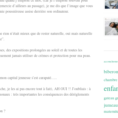
 seule quand j’emploie ce mot, (car je l’emploie souvent pour
remercie d’ailleurs au passage), je me dis que l’image que vous
ie poussiéreuse assise derrière son ordinateur.
ue rien n’était mieux que de rester naturelle, oui mais naturelle
ge”.
es, des expositions prolongées au soleil et de toutes les
iquement jamais utiliser de crèmes et protection pour ma peau.
accoucheme
bibero
e mon capital jeunesse s’est carapaté…..
chambre
enfa
iche, je les ai pas encore tout à fait), AH OUI !! J’oubliais : à
rmonaux : très importantes les conséquences des dérèglements
gateau
g
jumeau
on ?
maternit