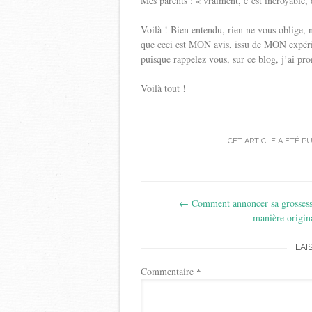
Mes parents : « vraiment, c’est incroyable,
Voilà ! Bien entendu, rien ne vous oblige, n
que ceci est MON avis, issu de MON expérie
puisque rappelez vous, sur ce blog, j’ai pro
Voilà tout !
CET ARTICLE A ÉTÉ P
Post
←
Comment annoncer sa grossess
navigation
manière origin
LAI
Commentaire
*