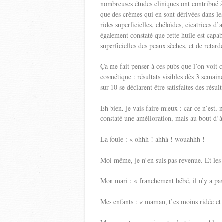
nombreuses études cliniques ont contribué à
que des crèmes qui en sont dérivées dans les 
rides superficielles, chéloïdes, cicatrices d’
également constaté que cette huile est cap
superficielles des peaux sèches, et de retard
Ça me fait penser à ces pubs que l’on voit ch
cosmétique : résultats visibles dès 3 semai
sur 10 se déclarent être satisfaites des résult
Eh bien, je vais faire mieux ; car ce n’est,
constaté une amélioration, mais au bout d’à
La foule : « ohhh ! ahhh ! wouahhh !
Moi-même, je n’en suis pas revenue. Et les
Mon mari : « franchement bébé, il n’y a pas
Mes enfants : « maman, t’es moins ridée et