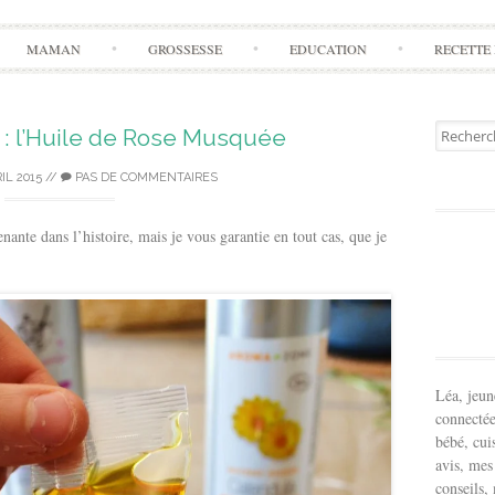
Aller
MAMAN
GROSSESSE
EDUCATION
RECETTE 
à
l'article
Recherch
 : l’Huile de Rose Musquée
pour:
IL 2015
//
PAS DE COMMENTAIRES
enante dans l’histoire, mais je vous garantie en tout cas, que je
Léa, jeu
connectée
bébé, cui
avis, mes
conseils,