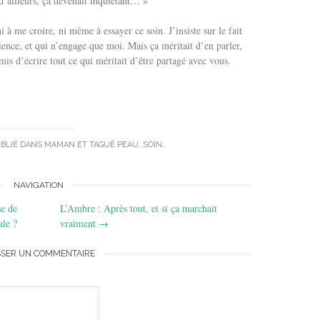
 d’ailleurs, ça devenait inquiétant… »
i à me croire, ni même à essayer ce soin. J’insiste sur le fait
nce, et qui n’engage que moi. Mais ça méritait d’en parler,
mis d’écrire tout ce qui méritait d’être partagé avec vous.
UBLIÉ DANS
MAMAN
ET TAGUÉ
PEAU
,
SOIN
.
NAVIGATION
e de
L’Ambre : Après tout, et si ça marchait
ale ?
vraiment
→
SSER UN COMMENTAIRE