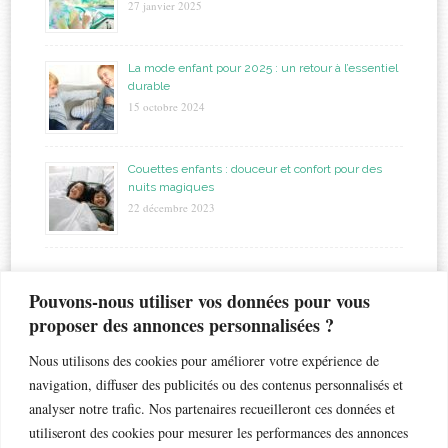
27 janvier 2025
La mode enfant pour 2025 : un retour à l’essentiel
durable
15 octobre 2024
Couettes enfants : douceur et confort pour des
nuits magiques
22 décembre 2023
étiquettes
Pouvons-nous utiliser vos données pour vous
proposer des annonces personnalisées ?
allaitement
biberon
astuces
bapteme
accouchement
beauté
bébé
Nous utilisons des cookies pour améliorer votre expérience de
chaleur
bronchiolite
cadeau
chambre
chocolat
navigation, diffuser des publicités ou des contenus personnalisés et
enfant
crèche
analyser notre trafic. Nos partenaires recueilleront ces données et
enfants
coiffure
dents de lait
droits
esthétique
utiliseront des cookies pour mesurer les performances des annonces
jouet
gateau
grossesse
famille nombreuse
fleur
grossesse géméllaire