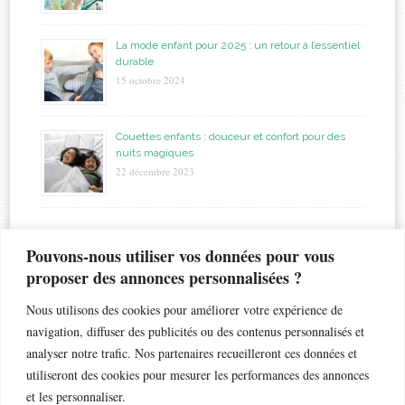
La mode enfant pour 2025 : un retour à l’essentiel
durable
15 octobre 2024
Couettes enfants : douceur et confort pour des
nuits magiques
22 décembre 2023
étiquettes
Pouvons-nous utiliser vos données pour vous
proposer des annonces personnalisées ?
allaitement
biberon
astuces
bapteme
accouchement
beauté
bébé
Nous utilisons des cookies pour améliorer votre expérience de
chaleur
bronchiolite
cadeau
chambre
chocolat
navigation, diffuser des publicités ou des contenus personnalisés et
enfant
crèche
analyser notre trafic. Nos partenaires recueilleront ces données et
enfants
coiffure
dents de lait
droits
esthétique
utiliseront des cookies pour mesurer les performances des annonces
jouet
gateau
grossesse
famille nombreuse
fleur
grossesse géméllaire
et les personnaliser.