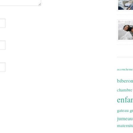
accoucheme
bibero
chambre
enfa
gateau
g
jumeau
maternit