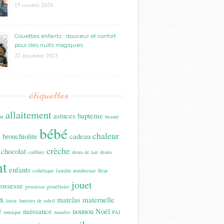
15 octobre 2024
Couettes enfants : douceur et confort
pour des nuits magiques
22 décembre 2023
étiquettes
allaitement
astuces
bapteme
nt
beauté
bébé
n
chaleur
bronchiolite
cadeau
crèche
chocolat
coiffure
dents de lait
droits
nt
enfants
esthétique
famille nombreuse
fleur
jouet
rossesse
grossesse géméllaire
x
matelas
maternelle
loisir
lunettes de soleil
é
naissance
nounou
Noël
musique
nausées
PAI