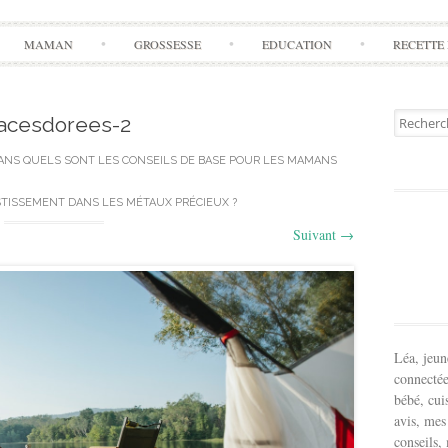
Aller
MAMAN
GROSSESSE
EDUCATION
RECETTE 
à
l'article
Recherch
acesdorees-2
pour:
ANS
QUELS SONT LES CONSEILS DE BASE POUR LES MAMANS
TISSEMENT DANS LES MÉTAUX PRÉCIEUX ?
Suivant
→
Léa, jeu
connectée
bébé, cui
avis, mes
conseils,