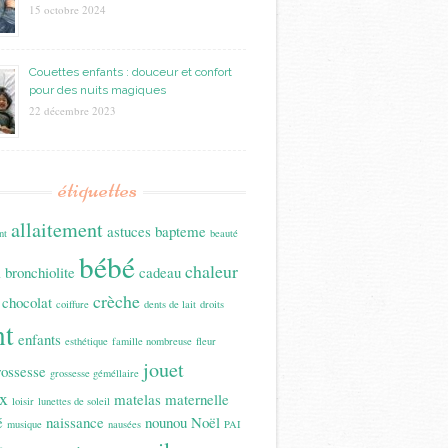
15 octobre 2024
Couettes enfants : douceur et confort
pour des nuits magiques
22 décembre 2023
étiquettes
allaitement
astuces
bapteme
nt
beauté
bébé
n
chaleur
bronchiolite
cadeau
crèche
chocolat
coiffure
dents de lait
droits
nt
enfants
esthétique
famille nombreuse
fleur
jouet
rossesse
grossesse géméllaire
x
matelas
maternelle
loisir
lunettes de soleil
é
naissance
nounou
Noël
musique
nausées
PAI