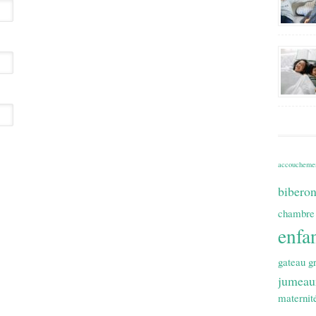
accoucheme
bibero
chambre
enfa
gateau
g
jumeau
maternit