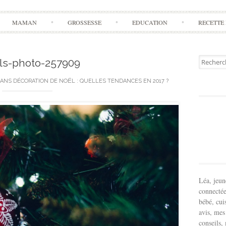
Aller
MAMAN
GROSSESSE
EDUCATION
RECETTE 
à
l'article
Recherch
ls-photo-257909
pour:
ANS
DÉCORATION DE NOËL : QUELLES TENDANCES EN 2017 ?
Léa, jeu
connectée
bébé, cui
avis, mes
conseils,