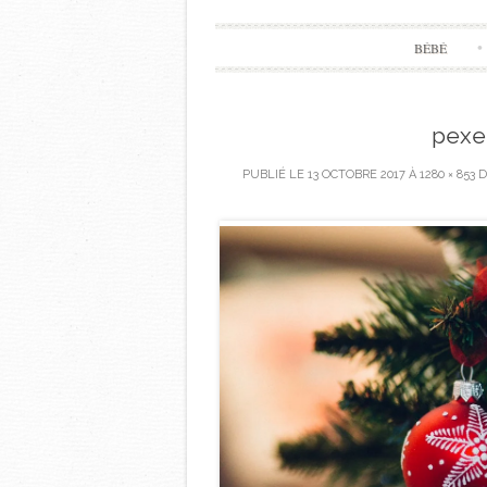
BÉBÉ
pexe
PUBLIÉ LE
13 OCTOBRE 2017
À
1280 × 853
D