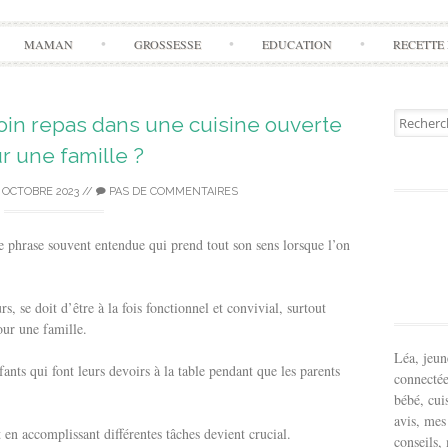
Aller
MAMAN
GROSSESSE
EDUCATION
RECETTE 
à
l'article
Recherch
in repas dans une cuisine ouverte
pour:
r une famille ?
 OCTOBRE 2023
//
PAS DE COMMENTAIRES
e phrase souvent entendue qui prend tout son sens lorsque l’on
s, se doit d’être à la fois fonctionnel et convivial, surtout
our une famille.
Léa, jeu
nts qui font leurs devoirs à la table pendant que les parents
connectée
bébé, cui
avis, mes
en accomplissant différentes tâches devient crucial.
conseils,