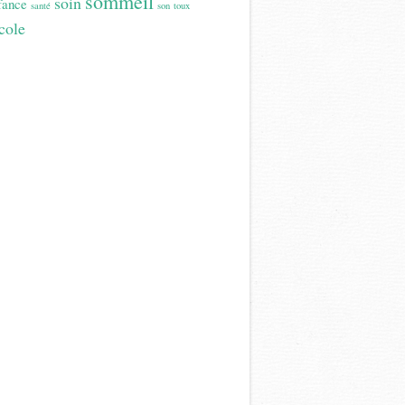
sommeil
soin
fance
santé
son
toux
cole