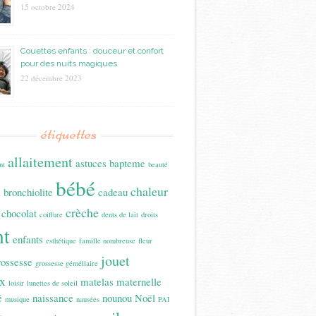
15 octobre 2024
Couettes enfants : douceur et confort
pour des nuits magiques
22 décembre 2023
étiquettes
allaitement
astuces
bapteme
nt
beauté
bébé
n
chaleur
bronchiolite
cadeau
crèche
chocolat
coiffure
dents de lait
droits
nt
enfants
esthétique
famille nombreuse
fleur
jouet
rossesse
grossesse géméllaire
x
matelas
maternelle
loisir
lunettes de soleil
é
naissance
nounou
Noël
musique
nausées
PAI