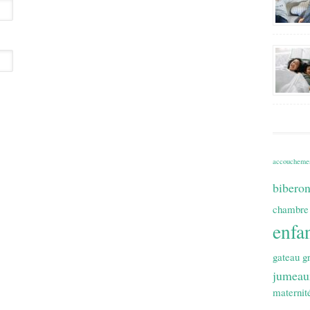
accoucheme
bibero
chambre
enfa
gateau
g
jumeau
maternit