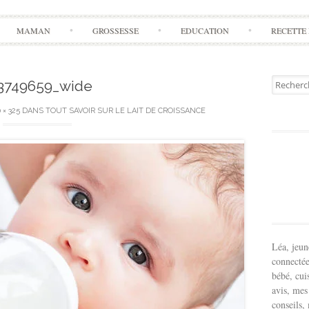
Aller
MAMAN
GROSSESSE
EDUCATION
RECETTE 
à
l'article
Recherch
3749659_wide
pour:
 × 325
DANS
TOUT SAVOIR SUR LE LAIT DE CROISSANCE
Léa, jeu
connectée
bébé, cui
avis, mes
conseils,