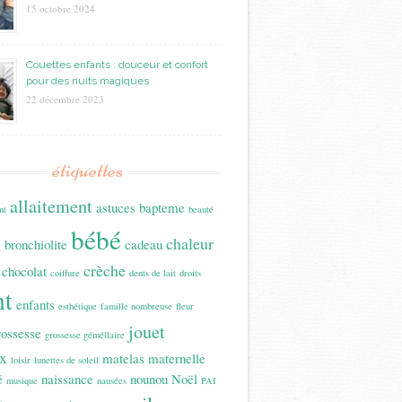
15 octobre 2024
Couettes enfants : douceur et confort
pour des nuits magiques
22 décembre 2023
étiquettes
allaitement
astuces
bapteme
nt
beauté
bébé
n
chaleur
bronchiolite
cadeau
crèche
chocolat
coiffure
dents de lait
droits
nt
enfants
esthétique
famille nombreuse
fleur
jouet
rossesse
grossesse géméllaire
x
matelas
maternelle
loisir
lunettes de soleil
é
naissance
nounou
Noël
musique
nausées
PAI