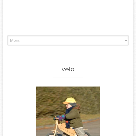
Aller
à
l'article
vélo