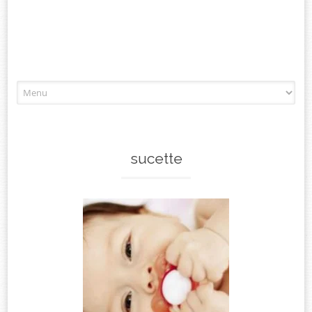
Aller
à
l'article
sucette