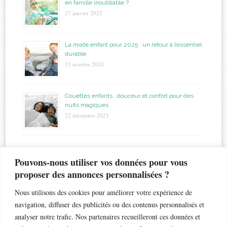
en famille inoubliable ?
27 janvier 2025
La mode enfant pour 2025 : un retour à l’essentiel
durable
15 octobre 2024
Couettes enfants : douceur et confort pour des
nuits magiques
22 décembre 2023
étiquettes
Pouvons-nous utiliser vos données pour vous
proposer des annonces personnalisées ?
allaitement
biberon
astuces
bapteme
accouchement
beauté
bébé
Nous utilisons des cookies pour améliorer votre expérience de
chaleur
bronchiolite
cadeau
chambre
chocolat
navigation, diffuser des publicités ou des contenus personnalisés et
enfant
crèche
analyser notre trafic. Nos partenaires recueilleront ces données et
enfants
coiffure
dents de lait
droits
esthétique