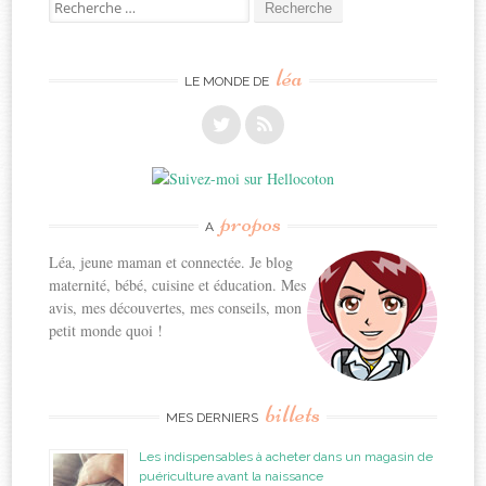
Recherche
pour:
léa
LE MONDE DE
propos
A
Léa, jeune maman et connectée. Je blog
maternité, bébé, cuisine et éducation. Mes
avis, mes découvertes, mes conseils, mon
petit monde quoi !
billets
MES DERNIERS
Les indispensables à acheter dans un magasin de
puériculture avant la naissance